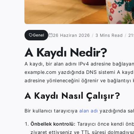
Genel
26 Haziran 2026
3 Mins Read
21
A Kaydı Nedir?
A kaydı, bir alan adını IPv4 adresine bağlayan
example.com
yazdığında DNS sistemi A kaydın
adresine yönleneceğini öğrenir ve bağlantıyı 
A Kaydı Nasıl Çalışır?
Bir kullanıcı tarayıcıya
alan adı
yazdığında sah
Önbellek kontrolü:
Tarayıcı önce kendi önbe
ziyaret ettiyseniz ve TTL süresi dolmadıysa