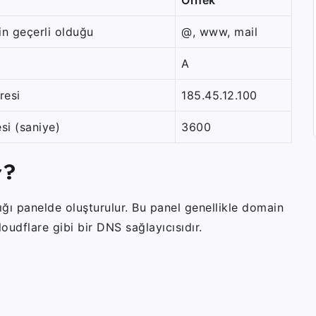
in geçerli olduğu
@
,
www
,
mail
A
resi
185.45.12.100
si (saniye)
3600
r?
ığı panelde oluşturulur. Bu panel genellikle domain
udflare gibi bir DNS sağlayıcısıdır.