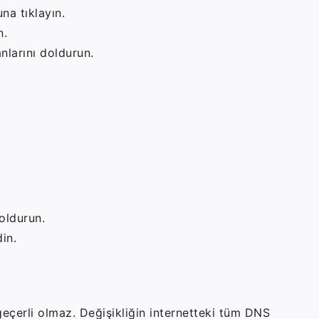
na tıklayın.
n.
larını doldurun.
oldurun.
in.
geçerli olmaz. Değişikliğin internetteki tüm DNS