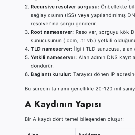
Recursive resolver sorgusu:
Önbellekte bilg
sağlayıcısının (ISS) veya yapılandırılmış D
resolver’ına sorgu gönderir.
Root nameserver:
Resolver, sorguyu kök DN
sunucusunun (.com, .tr vb.) yetkili olduğunu 
TLD nameserver:
İlgili TLD sunucusu, alan a
Yetkili nameserver:
Alan adının DNS kayıtlar
döndürür.
Bağlantı kurulur:
Tarayıcı dönen IP adresin
Bu sürecin tamamı genellikle 20-120 milisaniy
A Kaydının Yapısı
Bir A kaydı dört temel bileşenden oluşur:
Alan
Açıklama