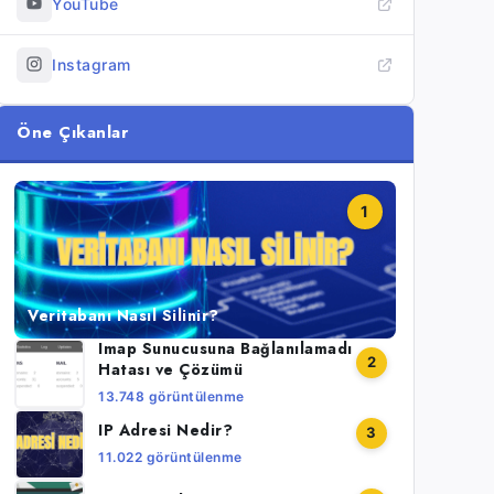
YouTube
Instagram
Öne Çıkanlar
1
Veritabanı Nasıl Silinir?
Imap Sunucusuna Bağlanılamadı
2
Hatası ve Çözümü
13.748 görüntülenme
IP Adresi Nedir?
3
11.022 görüntülenme