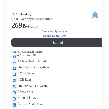
Tüm Özellikleri Gör
SEO Hosting
Çoklu Web Sayfası Barındırma
269
₺
,08/aylık
Yenileme Fiyatları
Google Dostu IPv4
Satın Al
PAKET ÖZELLIKLERI
4 Adet Web Sitesi
A Class Özel IP Adresi
Limitsiz SSD Disk Alanı
2 Core İşlemci
4 GB Ram
Limitsiz Aylık Ziyaretçi
Ücretsiz SSL
200.000 İnodes
Ücretsiz Yedekleme