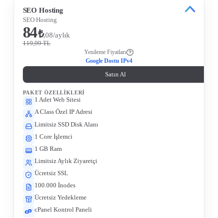
SEO Hosting
SEO Hosting
84
₺
,08/aylık
119,99 TL
Yenileme Fiyatları
Google Dostu IPv4
Satın Al
PAKET ÖZELLIKLERI
1 Adet Web Sitesi
A Class Özel IP Adresi
Limitsiz SSD Disk Alanı
1 Core İşlemci
1 GB Ram
Limitsiz Aylık Ziyaretçi
Ücretsiz SSL
100.000 İnodes
Ücretsiz Yedekleme
cPanel Kontrol Paneli