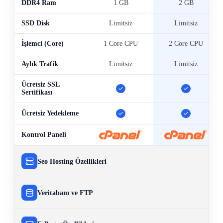
DDR4 Ram
1 GB
2 GB
SSD Disk
Limitsiz
Limitsiz
İşlemci (Core)
1 Core CPU
2 Core CPU
Aylık Trafik
Limitsiz
Limitsiz
Ücretsiz SSL
Dahil
Dahil
Sertifikası
Dahil
Dahil
Ücretsiz Yedekleme
Kontrol Paneli
cPanel
cPanel
Seo Hosting Özellikleri
Veritabanı ve FTP