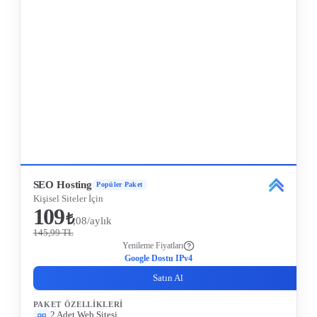
Tüm Özellikleri Gör
SEO Hosting
Popüler Paket
Kişisel Siteler İçin
109
₺
,08/aylık
145,99 TL
Yenileme Fiyatları
Google Dostu IPv4
Satın Al
PAKET ÖZELLIKLERI
2 Adet Web Sitesi