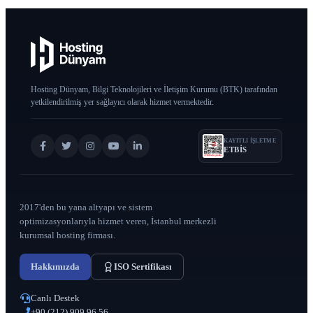
Hosting Dünyam, Bilgi Teknolojileri ve İletişim Kurumu (BTK) tarafından
yetkilendirilmiş yer sağlayıcı olarak hizmet vermektedir.
KAYITLI IŞLETME
ETBİS
2017'den bu yana altyapı ve sistem
optimizasyonlarıyla hizmet veren, İstanbul merkezli
kurumsal hosting firması.
Hakkımızda
ISO Sertifikası
Canlı Destek
+90 (212) 909 96 56