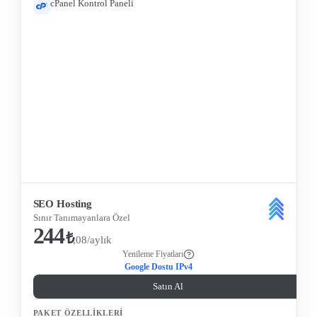
cPanel Kontrol Paneli
Tüm Özellikleri Gör
SEO Hosting
Sınır Tanımayanlara Özel
244
₺
,08/aylık
Yenileme Fiyatları
Google Dostu IPv4
Satın Al
PAKET ÖZELLIKLERI