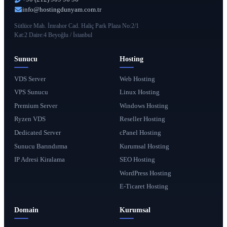
info@hostingdunyam.com.tr
Sütlüce Mah. İmrahor Cad. Haliç Park Plaza No:2/1
Kat:2 Daire:4 Beyoğlu / İstanbul
Sunucu
Hosting
VDS Server
Web Hosting
VPS Sunucu
Linux Hosting
Premium Server
Windows Hosting
Ryzen VDS
Reseller Hosting
Dedicated Server
cPanel Hosting
Sunucu Barındırma
Kurumsal Hosting
IP Adresi Kiralama
SEO Hosting
WordPress Hosting
E-Ticaret Hosting
Domain
Kurumsal