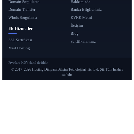
Domain Sorgulama
Hakkımızda
Domain Transfer
Banka Bilgilerimiz
Whois Sorgulama
KVKK Metni
İletişim
Ek Hizmetler
Blog
SSL Sertifikası
Sertifikalarımız
Mail Hosting
Fiyatlara KDV dahil değildir
© 2017–2026 Hosting Dünyam Bilişim Teknolojileri Tic. Ltd. Şti. Tüm hakları
saklıdır.