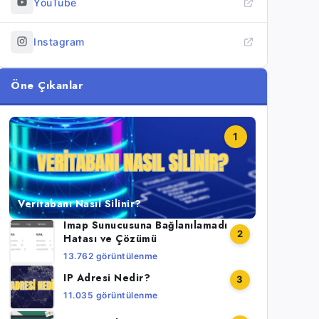
YouTube
Instagram
Öne Çıkanlar
1
Veritabanı Nasıl Silinir?
Imap Sunucusuna Bağlanılamadı
2
Hatası ve Çözümü
13.762 görüntülenme
IP Adresi Nedir?
3
11.035 görüntülenme