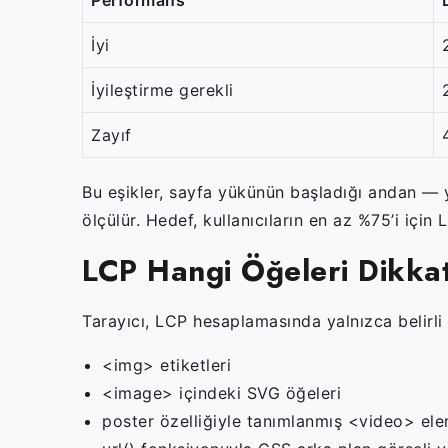
İyi
İyileştirme gerekli
Zayıf
Bu eşikler, sayfa yükünün başladığı andan — y
ölçülür. Hedef, kullanıcıların en az %75’i için
LCP Hangi Öğeleri Dikkat
Tarayıcı, LCP hesaplamasında yalnızca belirli ö
<img>
etiketleri
<image>
içindeki SVG öğeleri
poster
özelliğiyle tanımlanmış
<video>
ele