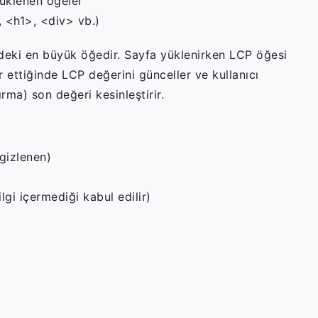
üklenen öğeler
,
<h1>
,
<div>
vb.)
deki en büyük öğedir. Sayfa yüklenirken LCP öğesi
r ettiğinde LCP değerini günceller ve kullanıcı
rma) son değeri kesinleştirir.
gizlenen)
lgi içermediği kabul edilir)