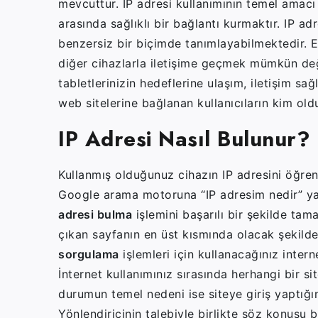
mevcuttur. IP adresi kullanımının temel amacı 
arasında sağlıklı bir bağlantı kurmaktır. IP adr
benzersiz bir biçimde tanımlayabilmektedir. Ek
diğer cihazlarla iletişime geçmek mümkün değil
tabletlerinizin hedeflerine ulaşım, iletişim 
web sitelerine bağlanan kullanıcıların kim o
IP Adresi Nasıl Bulunur?
Kullanmış olduğunuz cihazın IP adresini öğre
Google arama motoruna “IP adresim nedir” y
adresi bulma
işlemini başarılı bir şekilde tam
çıkan sayfanın en üst kısmında olacak şekild
sorgulama
işlemleri için kullanacağınız interne
İnternet kullanımınız sırasında herhangi bir s
durumun temel nedeni ise siteye giriş yaptığın
Yönlendiricinin talebiyle birlikte söz konusu 