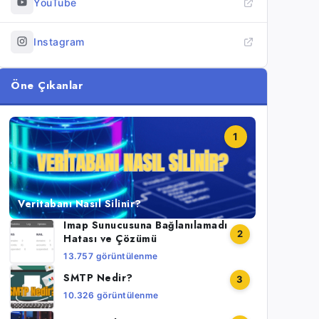
YouTube
Instagram
Öne Çıkanlar
1
Veritabanı Nasıl Silinir?
Imap Sunucusuna Bağlanılamadı
2
Hatası ve Çözümü
13.757 görüntülenme
SMTP Nedir?
3
10.326 görüntülenme