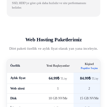
SSD, HDD’ye göre çok daha hızlıdır ve site performansını
belirler.
Web Hosting Paketlerimiz
Dört paketi özellik ve aylık fiyat olarak yan yana inceleyin.
Kişisel
Özellik
Yeni Başlayanlar
Popüler Seçim
Aylık fiyat
64.99₺
84.99₺
TL/ay
TL/ay
Web sitesi
1
2
Disk
10 GB NVMe
15 GB NVMe