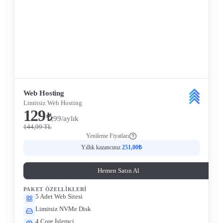
Tüm Özellikleri Gör
Web Hosting
Limitsiz Web Hosting
129
₺
,99/aylık
144,99 TL
Yenileme Fiyatları
Yıllık kazancınız
251,00₺
Hemen Satın Al
PAKET ÖZELLIKLERI
5 Adet Web Sitesi
Limitsiz NVMe Disk
4 Core İşlemci