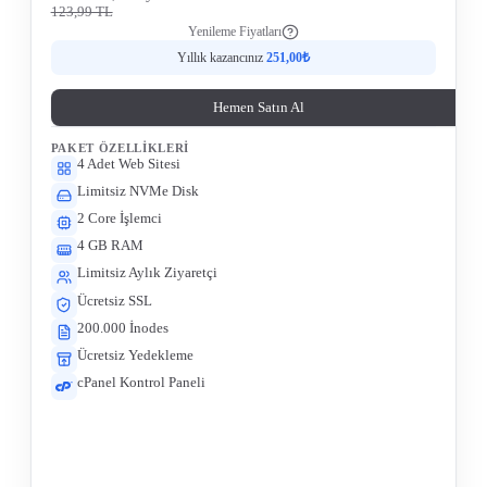
123,99 TL
Yenileme Fiyatları
Yıllık kazancınız
251,00₺
Hemen Satın Al
PAKET ÖZELLIKLERI
4 Adet Web Sitesi
Limitsiz NVMe Disk
2 Core İşlemci
4 GB RAM
Limitsiz Aylık Ziyaretçi
Ücretsiz SSL
200.000 İnodes
Ücretsiz Yedekleme
cPanel Kontrol Paneli