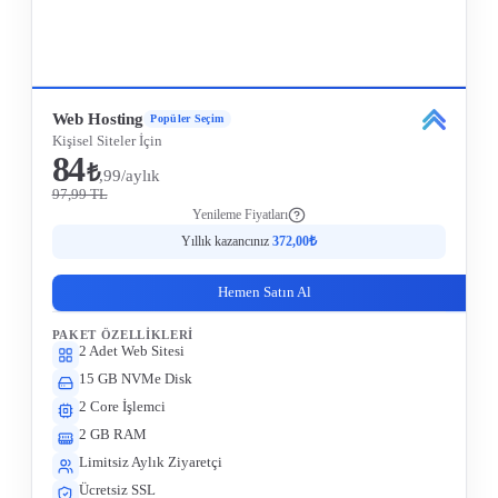
Tüm Özellikleri Gör
Web Hosting
Popüler Seçim
Kişisel Siteler İçin
84
₺
,99/aylık
97,99 TL
Yenileme Fiyatları
Yıllık kazancınız
372,00₺
Hemen Satın Al
PAKET ÖZELLIKLERI
2 Adet Web Sitesi
15 GB NVMe Disk
2 Core İşlemci
2 GB RAM
Limitsiz Aylık Ziyaretçi
Ücretsiz SSL