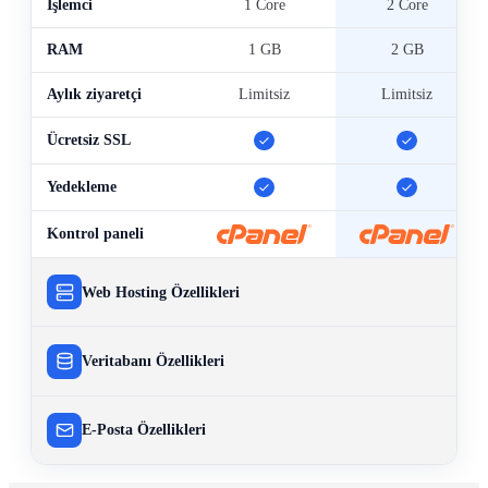
İşlemci
1 Core
2 Core
RAM
1 GB
2 GB
Aylık ziyaretçi
Limitsiz
Limitsiz
Dahil
Dahil
Ücretsiz SSL
Dahil
Dahil
Yedekleme
Kontrol paneli
cPanel
cPanel
Web Hosting Özellikleri
Veritabanı Özellikleri
E-Posta Özellikleri