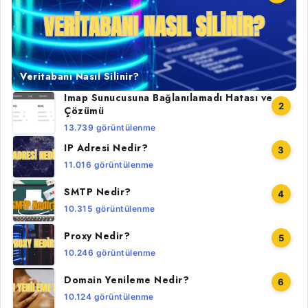
Veritabanı Nasıl Silinir?
Imap Sunucusuna Bağlanılamadı Hatası ve
2
Çözümü
13.739 görüntülenme
IP Adresi Nedir?
3
11.016 görüntülenme
SMTP Nedir?
4
10.315 görüntülenme
Proxy Nedir?
5
10.246 görüntülenme
Domain Yenileme Nedir?
6
10.124 görüntülenme