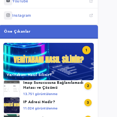
YouTube
Instagram
Öne Çıkanlar
1
Veritabanı Nasıl Silinir?
Imap Sunucusuna Bağlanılamadı
2
Hatası ve Çözümü
13.751 görüntülenme
IP Adresi Nedir?
3
11.024 görüntülenme