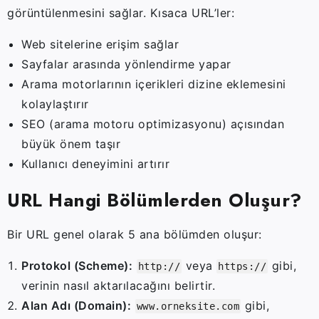
görüntülenmesini
sağlar.
Kısaca
URL’ler:
Web
sitelerine
erişim
sağlar
Sayfalar
arasında
yönlendirme
yapar
Arama
motorlarının
içerikleri
dizine
eklemesini
kolaylaştırır
SEO (
arama
motoru
optimizasyonu)
açısından
büyük
önem
taşır
Kullanıcı
deneyimini
artırır
URL
Hangi
Bölümlerden
Oluşur?
Bir
URL
genel
olarak
5
ana
bölümden
oluşur:
Protokol (
Scheme):
veya
gibi,
http://
https://
verinin
nasıl
aktarılacağını
belirtir.
Alan
Adı (
Domain):
gibi,
www.orneksite.com