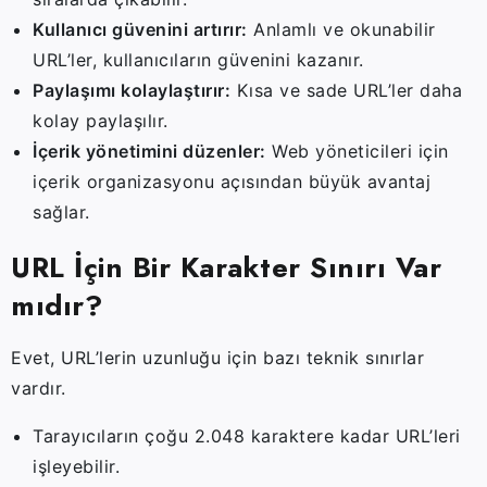
Kullanıcı
güvenini
artırır:
Anlamlı
ve
okunabilir
URL’ler,
kullanıcıların
güvenini
kazanır.
Paylaşımı
kolaylaştırır:
Kısa
ve
sade
URL’ler
daha
kolay
paylaşılır.
İçerik
yönetimini
düzenler:
Web
yöneticileri
için
içerik
organizasyonu
açısından
büyük
avantaj
sağlar.
URL
İçin
Bir
Karakter
Sınırı
Var
mıdır?
Evet,
URL’lerin
uzunluğu
için
bazı
teknik
sınırlar
vardır.
Tarayıcıların
çoğu
2.048
karaktere
kadar
URL’leri
işleyebilir.