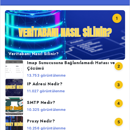
1
Veritabanı Nasıl Silinir?
Imap Sunucusuna Bağlanılamadı Hatası ve
2
Çözümü
13.753 görüntülenme
IP Adresi Nedir?
3
11.027 görüntülenme
SMTP Nedir?
4
10.325 görüntülenme
Proxy Nedir?
5
10.256 görüntülenme