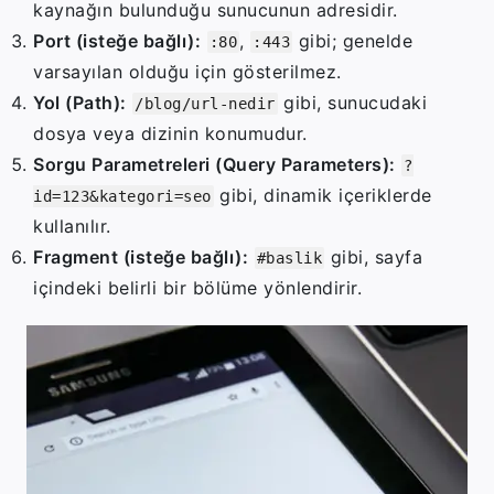
kaynağın
bulunduğu
sunucunun
adresidir.
Port (
isteğe
bağlı):
,
gibi;
genelde
:80
:443
varsayılan
olduğu
için
gösterilmez.
Yol (
Path):
gibi,
sunucudaki
/blog/url-nedir
dosya
veya
dizinin
konumudur.
Sorgu
Parametreleri (
Query
Parameters):
?
gibi,
dinamik
içeriklerde
id=123&kategori=seo
kullanılır.
Fragment (
isteğe
bağlı):
gibi,
sayfa
#baslik
içindeki
belirli
bir
bölüme
yönlendirir.