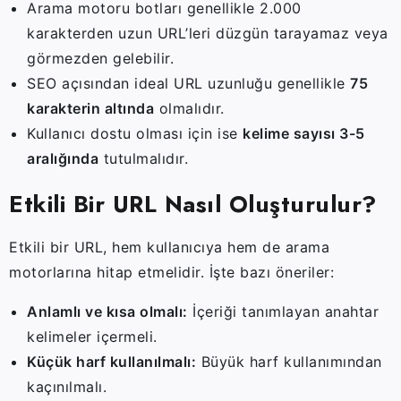
Arama
motoru
botları
genellikle
2.000
karakterden
uzun
URL’leri
düzgün
tarayamaz
veya
görmezden
gelebilir.
SEO
açısından
ideal
URL
uzunluğu
genellikle
75
karakterin
altında
olmalıdır.
Kullanıcı
dostu
olması
için
ise
kelime
sayısı
3-
5
aralığında
tutulmalıdır.
Etkili
Bir
URL
Nasıl
Oluşturulur?
Etkili
bir
URL,
hem
kullanıcıya
hem
de
arama
motorlarına
hitap
etmelidir.
İşte
bazı
öneriler:
Anlamlı
ve
kısa
olmalı:
İçeriği
tanımlayan
anahtar
kelimeler
içermeli.
Küçük
harf
kullanılmalı:
Büyük
harf
kullanımından
kaçınılmalı.