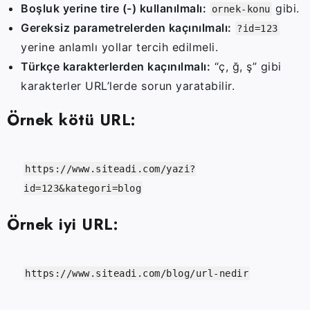
Boşluk
yerine
tire (-)
kullanılmalı:
gibi.
ornek-konu
Gereksiz
parametrelerden
kaçınılmalı:
?id=123
yerine
anlamlı
yollar
tercih
edilmeli.
Türkçe
karakterlerden
kaçınılmalı:
“
ç,
ğ,
ş”
gibi
karakterler
URL’lerde
sorun
yaratabilir.
Örnek
kötü
URL:
https://www.siteadi.com/yazi?
id
=123&kategori=blog
Örnek
iyi
URL:
https:
//www.siteadi.com/blog/url-nedir