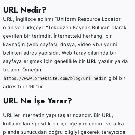
URL Nedir?
URL,
İngilizce
açılımı “
Uniform
Resource
Locator”
olan
ve
Türkçeye “
Tekdüzen
Kaynak
Bulucu”
olarak
çevrilen
bir
terimdir.
İnternetteki
herhangi
bir
kaynağın (
web
sayfası,
dosya,
video
vb.)
yerini
belirten
adres
yapısıdır.
Web
tarayıcılarında
bir
sayfaya
erişmek
için
genellikle
bir
URL
yazılır
ya
da
tıklanır.
Örneğin,
gibi
bir
https://www.orneksite.com/blog/url-nedir
adres
bir
URL’dir.
URL
Ne
İşe
Yarar?
URL’ler
internetin
yapı
taşlarındandır.
Bir
URL,
kullanıcıları
spesifik
bir
içeriğe
yönlendirir
ve
arka
planda
sunucudan
doğru
bilgiyi
çekerek
tarayıcıda