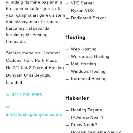
yılında girişimine başlanmış
→ VPS Server
bu zamana kadar gerek alt
→ Ryzen VDS
yapı çalışmaları gerek sistem
→ Dedicated Server
optimizasyonları ile zaman
harcamış, İstanbul'da
kurulmuş bir Hosting
Hosting
firmasıdır.
→ Web Hosting
Sütlüce mahallesi, İmrahor
→ Wordpress Hosting
Caddesi Haliç Park Plaza
→ Mail Hosting
No:2/1 Kat:2 Daire:4 Hosting
→ Windows Hosting
Dünyam Ofisi Beyoğlu/
→ Kurumsal Hosting
İstanbul
📞 0212 909 9656
Haberler
✉
→ Hosting Taşıma
info@hostingdunyam.com.tr
→ IP Adresi Nedir?
→ Proxy Nedir?
→ Domain Yenileme Nedir?