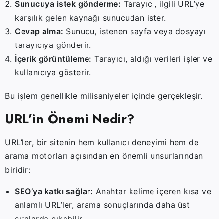
Sunucuya
istek
gönderme:
Tarayıcı,
ilgili
URL’ye
karşılık
gelen
kaynağı
sunucudan
ister.
Cevap
alma:
Sunucu,
istenen
sayfa
veya
dosyayı
tarayıcıya
gönderir.
İçerik
görüntüleme:
Tarayıcı,
aldığı
verileri
işler
ve
kullanıcıya
gösterir.
Bu
işlem
genellikle
milisaniyeler
içinde
gerçekleşir.
URL’in
Önemi
Nedir?
URL’ler,
bir
sitenin
hem
kullanıcı
deneyimi
hem
de
arama
motorları
açısından
en
önemli
unsurlarından
biridir:
SEO’ya
katkı
sağlar:
Anahtar
kelime
içeren
kısa
ve
anlamlı
URL’ler,
arama
sonuçlarında
daha
üst
sıralarda
çıkabilir.