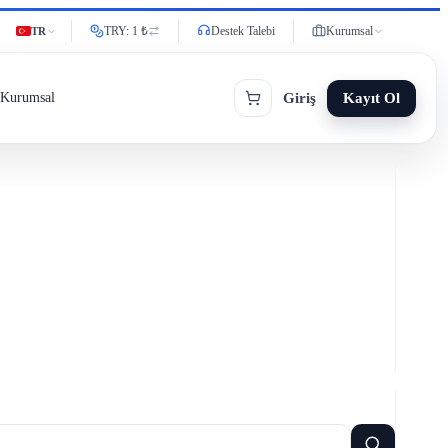
TRY: 1 ₺
Destek Talebi
Kurumsal
TR
Giriş
Kayıt Ol
Kurumsal