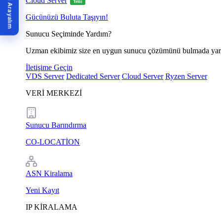
Biz Sizi Arayalım
Cloud Server
Yeni
Gücünüzü Buluta Taşıyın!
Sunucu Seçiminde Yardım?
Uzman ekibimiz size en uygun sunucu çözümünü bulmada yar
İletişime Geçin
VDS Server
Dedicated Server
Cloud Server
Ryzen Server
VERİ MERKEZİ
Sunucu Barındırma
CO-LOCATİON
ASN Kiralama
Yeni Kayıt
IP KİRALAMA