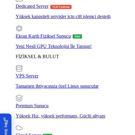
Dedicated Server
%20 İndirim
Yüksek kapasiteli servisler için çift işlemci desteği
Ekran Kartlı Fiziksel Sunucu
Yeni
Yeni Nesil GPU Teknolojisi İle Tanışın!
FİZİKSEL & BULUT
VPS Server
Tamamen ihtiyacınıza özel Linux sunucular
Premium Sunucu
Yüksek Hız, yüksek performans, Güçlü altyapı