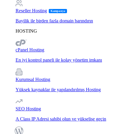
Reseller Hosting
Kampanya
Bayilik ile birden fazla domain barındırın
HOSTING
cPanel Hosting
En iyi kontrol paneli ile kolay yönetim imkanı
Kurumsal Hosting
Yüksek kaynaklar ile yapılandırılmış Hosting
SEO Hosting
A Class IP Adresi sahibi olun ve yükselişe geçin