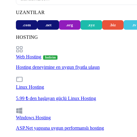
UZANTILAR
.com
.net
.org
.xyz
.biz
.tv
HOSTING
Web Hosting
İndirim
Hosting deneyimine en uygun fiyatla ulaşın
Linux Hosting
5.99 ₺ den başlayan güçlü Linux Hosting
Windows Hosting
ASP.Net yapısına uygun performanslı hosting