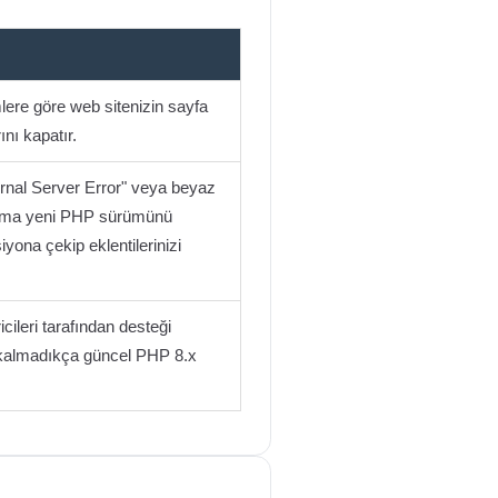
ere göre web sitenizin sayfa
ını kapatır.
rnal Server Error" veya beyaz
a tema yeni PHP sürümünü
yona çekip eklentilerinizi
cileri tarafından desteği
 kalmadıkça güncel PHP 8.x