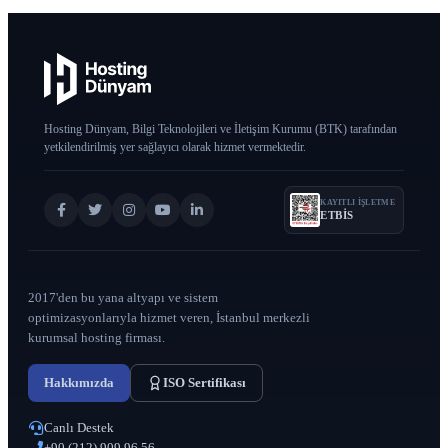
Hosting Dünyam, Bilgi Teknolojileri ve İletişim Kurumu (BTK) tarafından
yetkilendirilmiş yer sağlayıcı olarak hizmet vermektedir.
KAYITLI IŞLETME
ETBİS
2017'den bu yana altyapı ve sistem
optimizasyonlarıyla hizmet veren, İstanbul merkezli
kurumsal hosting firması.
Hakkımızda
ISO Sertifikası
Canlı Destek
+90 (212) 909 96 56