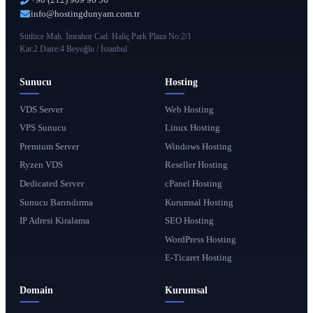
info@hostingdunyam.com.tr
Sütlüce Mah. İmrahor Cad. Haliç Park Plaza No:2/1
Kat:2 Daire:4 Beyoğlu / İstanbul
Sunucu
Hosting
VDS Server
Web Hosting
VPS Sunucu
Linux Hosting
Premium Server
Windows Hosting
Ryzen VDS
Reseller Hosting
Dedicated Server
cPanel Hosting
Sunucu Barındırma
Kurumsal Hosting
IP Adresi Kiralama
SEO Hosting
WordPress Hosting
E-Ticaret Hosting
Domain
Kurumsal